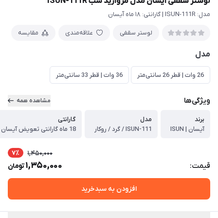
لوستر سقفی آیسان مدل مروارید شب ISUN-111R
مدل: ISUN-111R | گارانتی: ۱۸ ماه آیسان
لوستر سقفی
علاقه‌مندی
مقایسه
مدل
26 وات | قطر 26 سانتی‌متر
36 وات | قطر 33 سانتی‌متر
ویژگی‌ها
مشاهده همه
برند
مدل
گارانتی
آیسان | ISUN
ISUN-111 / گرد / روکار
18 ماه گارانتی تعویض آیسان
7٪
1,450,000
1,350,000
قیمت:
تومان
افزودن به سبدخرید