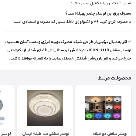
میزان شدت نور را با کنترل تغییر دهید.
مصرف برق این لوستر چقدر بهینه است؟
با مصرف انرژی گرید +A و تکنولوژی LED، بسیار کم‌مصرف و اقتصادی است.
✅
اگر به‌دنبال ترکیبی از طراحی شیک، مصرف بهینه انرژی و نصب آسان هستید،
لوستر سقفی ISUN-111R با درخشش کریستالی‌اش فضای شما را از یکنواختی
خارج می‌کند و هر بار روشن شدنش، لبخند رضایت را به همراه خواهد داشت.
محصولات مرتبط
لوستر سقفی دو طبقه
لوستر سقفی سه طبقه آیسان
لوستر 